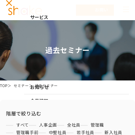
お問い合わせ
サービス
サービスTOP
解決する課題
リーダーシップ開発
事例紹介
過去セミナー
キャリア自律
セミナー
NEW
研修
コラム
仕組み作り
TOP
セミナー
過去セミナー
お知らせ
新入社員研修
組織づくり
企業情報
成果を出す仕事の進め方
階層で絞り込む
企業情報TOP
採用情報
育成体系構築
すべて
人事企画
全社員
管理職
企業情報
管理職手前
中堅社員
若手社員
新入社員
シェイクの強み