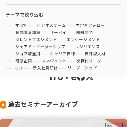
シェイクの価値観
資料ダウンロード
カスタマイズ研修
代表メッセージ
テーマで絞り込む
サービス紹介動画
メンバーのご紹介
お問い合わせ
すべて
ビジネスゲーム
内定者フォロー
育成体系構築
サーベイ
組織開発
健康経営の取り組み
タレントマネジメント
エンゲージメント
お電話でのお問い合わせ
プライバシーポリシー
シェアド・リーダーシップ
レジリエンス
03-5213-6888
ジョブ型雇用
キャリア自律
自律型人材
情報セキュリティポリシー
研修企画
マネジメント
次世代リーダー
OJT
新入社員研修
リーダーシップ
利用規約
過去セミナーアーカイブ