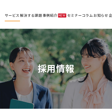
サービス
解決する課題
事例紹介
セミナー
コラム
お知らせ
NEW
サービス
セミナー
採用情報