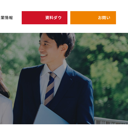
資料ダウンロード
お問い合わせ
企業情報
開催予定のセミナー
リーダー
view all
view all
企業情報
シェイクの価値観
全員がリーダ
次期管理職候
健康経営の取り組み
プライバシーポリシー
強みを軸にし
キャリア
アーカイブ配信中セミナ
研修
仕組み作り