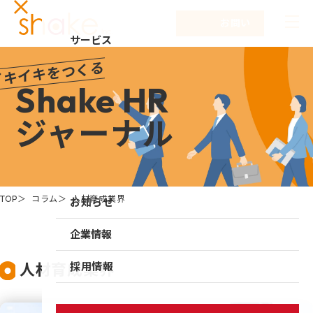
お問い合わせ
サービス
イキイキをつくる
サービスTOP
解決する課題
Shake HR
リーダーシップ開発
事例紹介
ジャーナル
キャリア自律
セミナー
NEW
研修
コラム
仕組み作り
TOP
コラム
人材育成業界
お知らせ
新入社員研修
組織づくり
企業情報
成果を出す仕事の進め方
企業情報TOP
人材育成業界
採用情報
育成体系構築
企業情報
シェイクの強み