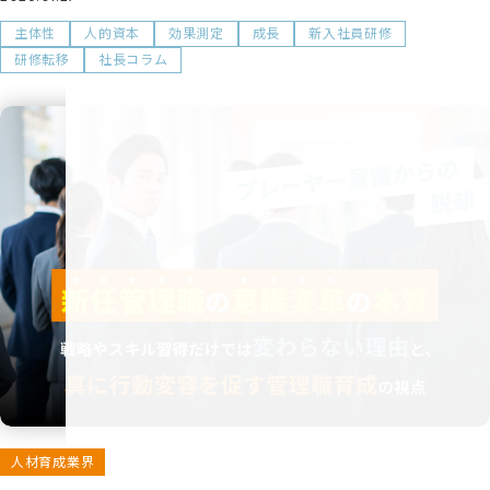
主体性
人的資本
効果測定
成長
新入社員研修
研修転移
社長コラム
人材育成業界