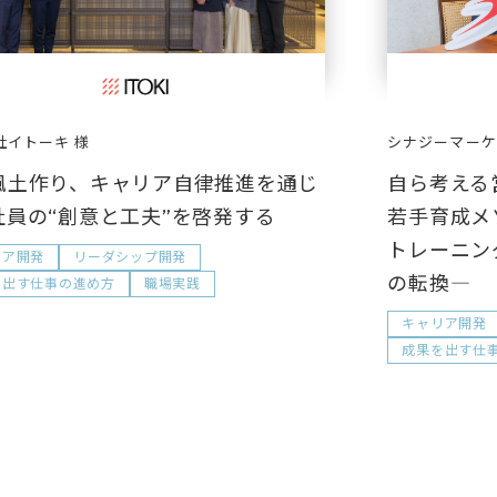
シナジーマーケ
社イトーキ
自ら考える
風土作り、キャリア自律推進を通じ
若手育成メ
社員の“創意と工夫”を啓発する
トレーニン
リア開発
リーダシップ開発
の転換―
を出す仕事の進め方
職場実践
キャリア開発
成果を出す仕