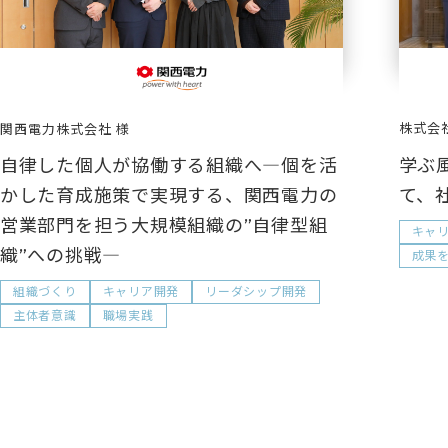
株式会
関西電力株式会社
学ぶ
自律した個人が協働する組織へ―個を活
て、
かした育成施策で実現する、関西電力の
営業部門を担う大規模組織の”自律型組
キャ
織”への挑戦―
成果
組織づくり
キャリア開発
リーダシップ開発
主体者意識
職場実践