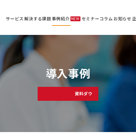
サービス
解決する課題
事例紹介
セミナー
コラム
お知らせ
NEW
サービス
セミナー
導入事例
資料ダウンロード