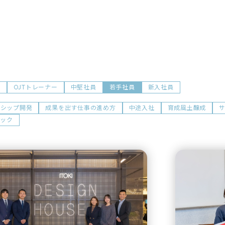
前
OJTトレーナー
中堅社員
若手社員
新入社員
ダシップ開発
成果を出す仕事の進め方
中途入社
育成風土醸成
ョック