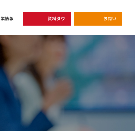
資料ダウンロード
お問い合わせ
企業情報
開催予定のセミナー
リーダー
view all
view all
企業情報
シェイクの価値観
全員がリーダ
次期管理職候
健康経営の取り組み
プライバシーポリシー
強みを軸にし
キャリア
アーカイブ配信中セミナ
研修
仕組み作り