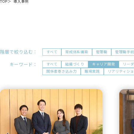
TOP
導入事例
階層で絞り込む：
すべて
育成体系構築
管理職
管理職手
キーワード：
すべて
組織づくり
キャリア開発
リー
関係者巻き込み力
職場実践
リアリティシ