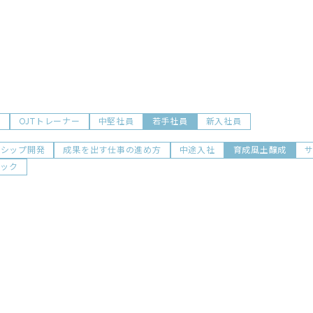
前
OJTトレーナー
中堅社員
若手社員
新入社員
ダシップ開発
成果を出す仕事の進め方
中途入社
育成風土醸成
ョック