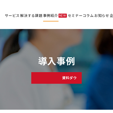
サービス
解決する課題
事例紹介
セミナー
コラム
お知らせ
NEW
サービス
セミナー
導入事例
資料ダウンロード