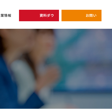
資料ダウンロード
お問い合わせ
企業情報
開催予定のセミナー
リーダー
view all
view all
企業情報
シェイクの価値観
全員がリーダ
次期管理職候
健康経営の取り組み
プライバシーポリシー
強みを軸にし
キャリア
アーカイブ配信中セミナ
研修
仕組み作り