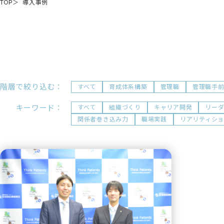
TOP
導入事例
階層で絞り込む：
すべて
育成体系構築
管理職
管理職手
キーワード：
すべて
組織づくり
キャリア開発
リー
関係者巻き込み力
職場実践
リアリティシ