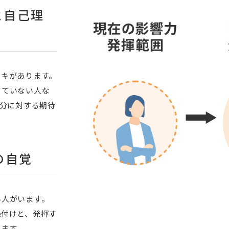
と自己理
ツキがあります。
てていない人な
自分に対する期待
の自覚
い人がいます。
機付けと、発揮す
します。