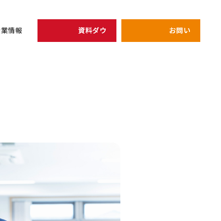
資料ダウンロード
お問い合わせ
企業情報
開催予定のセミナー
リーダー
view all
view all
企業情報
シェイクの価値観
全員がリーダ
次期管理職候
健康経営の取り組み
プライバシーポリシー
強みを軸にし
キャリア
アーカイブ配信中セミナ
研修
仕組み作り