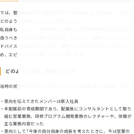
では、管理職は部下の意向（ときに「わがまま」も含まれることも）に
どのように向き合っていくべきでしょうか？
私自身も、メンバーを育成する立場として部下の意向をどのように
扱うべきか悩んだ経験があります。そのとき、先輩からもらったア
ドバイスが印象に残っており、研修でもお伝えすることがあるた
め、エピソードをご紹介したいと思います。
どのような状況、意向だったか
当時の状況や意向として伝えられたことを箇条書きで整理します。
意向を伝えてきたメンバーは新入社員
本配属前の育成期間であり、配属後にコンサルタントとして取り
組む営業業務、研修プログラム開発業務のレクチャーや、体験が
主な業務内容だった
意向として「今後の自分自身の成長を考えたときに、今は営業の