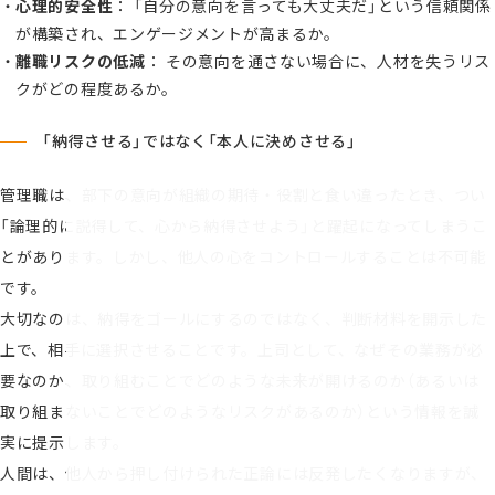
心理的安全性
： 「自分の意向を言っても大丈夫だ」という信頼関係
が構築され、エンゲージメントが高まるか。
離職リスクの低減
： その意向を通さない場合に、人材を失うリス
クがどの程度あるか。
「納得させる」ではなく「本人に決めさせる」
管理職は、部下の意向が組織の期待・役割と食い違ったとき、つい
「論理的に説得して、心から納得させよう」と躍起になってしまうこ
とがあります。しかし、他人の心をコントロールすることは不可能
です。
大切なのは、納得をゴールにするのではなく、判断材料を開示した
上で、相手に選択させることです。上司として、なぜその業務が必
要なのか、取り組むことでどのような未来が開けるのか（あるいは
取り組まないことでどのようなリスクがあるのか）という情報を誠
実に提示します。
人間は、他人から押し付けられた正論には反発したくなりますが、