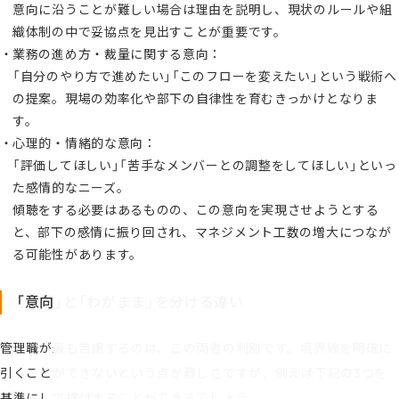
意向に沿うことが難しい場合は理由を説明し、現状のルールや組
織体制の中で妥協点を見出すことが重要です。
業務の進め方・裁量に関する意向：
「自分のやり方で進めたい」「このフローを変えたい」という戦術へ
の提案。現場の効率化や部下の自律性を育むきっかけとなりま
す。
心理的・情緒的な意向：
「評価してほしい」「苦手なメンバーとの調整をしてほしい」といっ
た感情的なニーズ。
傾聴をする必要はあるものの、この意向を実現させようとする
と、部下の感情に振り回され、マネジメント工数の増大につなが
る可能性があります。
「意向」と「わがまま」を分ける違い
管理職が最も苦慮するのは、この両者の判別です。境界線を明確に
引くことができないという点が難しさですが、例えば下記の3つを
基準にして検討することができるでしょう。