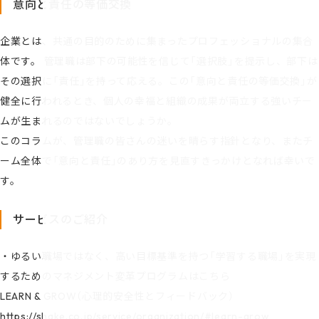
意向と責任の等価交換
企業とは、共通の目的のために集まったプロフェッショナルの集合
体です。 管理職は部下の可能性を信じて「選択肢」を提示し、部下は
その選択に「責任」を持って応える。この「意向と責任の等価交換」が
健全に行われるとき、個人の幸福と組織の成果が両立する強いチー
ムが生まれるのではないでしょうか。
このコラムが、管理職の皆さんの迷いを晴らす指針となり、またチ
ーム全体で「意向と責任」のあり方を見直すきっかけとなれば幸いで
す。
サービスのご紹介
・ゆるい職場ではなく、高い目標基準を持つ「学習する職場」を実現
するためのマネジメント変革プログラムはこちら
LEARN & GROW（心理的安全性とフィードバック）
https://shake.co.jp/service/organization/#learn-grow