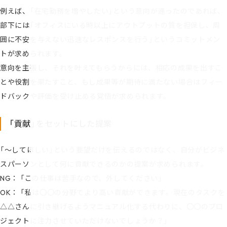
例えば、「在宅勤務を増やしたい」という意向が通ったのであれば、
部下には「オフィスにいる時以上にアウトプットの質を担保し、周
囲に不安を与えない迅速なレスポンスを行う」というコミットメン
トが求められます。
意向を主張し、それを叶えてもらうからには、相応の成果を出すこ
とや役割を果たすこと、もし成果等が期待に満たない場合はフィー
ドバックや評価を受け止める覚悟が求められます。
「貢献」をセットにした提案
「～してほしい」という要望だけを伝えるのではなく、自分がビジネ
スパーソンとして何に貢献できるのかの提案が求められます。
NG： 「この仕事は苦手なので、外してください」
OK： 「私は〇〇の分野でより高い貢献ができます。現在のタスクを
△△さんに引き継げるようマニュアル化する代わりに、〇〇のプロ
ジェクトに注力させていただけないでしょうか？」