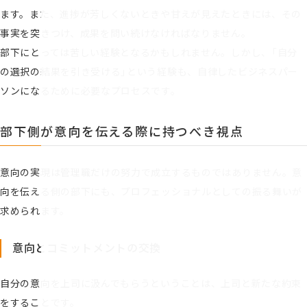
ます。また、進捗が芳しくないときや甘えが見えたときには、その
事実を突きつけ、成果を問い続けなければなりません。
部下にとっては苦しい経験となるかもしれません。しかし、「自分
の選択の結果を引き受ける」という経験も、自律したビジネスパー
ソンになるために必要なプロセスです。
部下側が意向を伝える際に持つべき視点
意向の実現は管理職だけの努力で成立するものではありません。意
向を伝える側の部下にも、プロフェッショナルとしての振る舞いが
求められます。
意向とコミットメントの交換
自分の意向を上司に汲んでもらうということは、上司と新たな約束
をすることです。