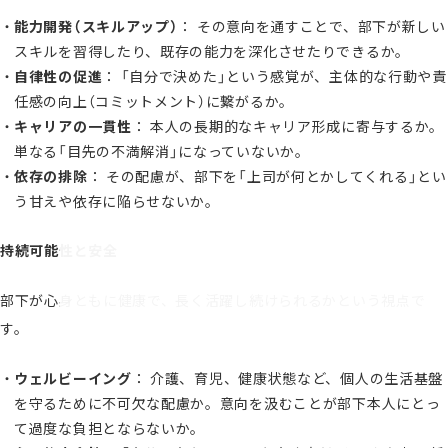
能力開発（スキルアップ）
： その意向を通すことで、部下が新しい
スキルを習得したり、既存の能力を深化させたりできるか。
自律性の促進
： 「自分で決めた」という感覚が、主体的な行動や責
任感の向上（コミットメント）に繋がるか。
キャリアの一貫性
： 本人の長期的なキャリア形成に寄与するか。
単なる「目先の不満解消」になっていないか。
依存の排除
： その配慮が、部下を「上司が何とかしてくれる」とい
う甘えや依存に陥らせないか。
持続可能性と安全
部下が心身ともに健康で、長く活躍し続けられるかという視点で
す。
ウェルビーイング
： 介護、育児、健康状態など、個人の生活基盤
を守るために不可欠な配慮か。意向を汲むことが部下本人にとっ
て過度な負担とならないか。