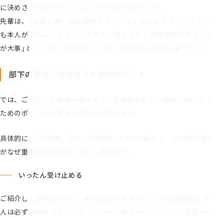
に決めさせたほうがいい」というアドバイスでした。
先輩は、「仕事に取り組む意味やメリットを伝えたうえで、それで
も本人がやらないと言うなら本人に決めさせて責任を持たせること
が大事」といったことを伝えてくれ、当時の私は目から鱗でした。
部下の意向に向き合うためのポイント
では、ご紹介した事例も踏まえて、管理職が部下の意向に向き合う
ためのポイントを考えてみたいと思います。
具体的に、「対業務」「対人」「対自己」の3つの観点で、メタ認知能力
がなぜ重要なのか説明したいと思います。
いったん受け止める
ご紹介した事例において、私の正直な感情としては「育成期間に新
人は必ず実施することになっている仕事をやらないという主張をし