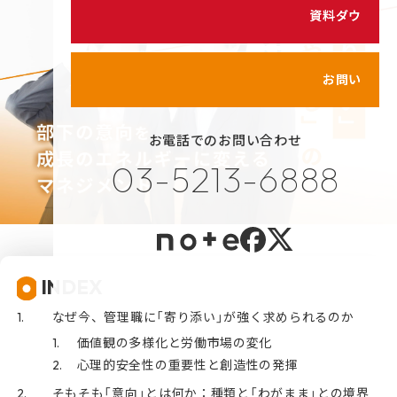
シェイクの価値観
資料ダウンロード
カスタマイズ研修
代表メッセージ
サービス紹介動画
メンバーのご紹介
お問い合わせ
健康経営の取り組み
お電話でのお問い合わせ
プライバシーポリシー
03-5213-6888
情報セキュリティポリシー
利用規約
INDEX
なぜ今、管理職に「寄り添い」が強く求められるのか
価値観の多様化と労働市場の変化
心理的安全性の重要性と創造性の発揮
そもそも「意向」とは何か：種類と「わがまま」との境界