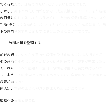
てくるなんて、理解できない」という思いもありました。
しかし、部下との信頼関係を築き、成長支援をしていく、また組織
の目標に向けて動いてもらうために、自分の感情（理解できない）や
判断（そのような意向は受け入れられない）はいったん脇に置き、部
下の意向や感情を否定せずに受け止めることが重要です。
判断材料を整理する
前述の通り、いったん意向や感情を受け止めることは大切ですが、
その意向をそのまま通すかどうかは別問題です。部下が率直に話し
てくれたことへの感謝や、意向・感情を尊重する姿勢は持ちつつ
も、本当にその意向を実現するべきなのか、客観的な視点で考える
必要があります。
例えば、下記のような視点を踏まえる必要があります。
組織への貢献と整合性