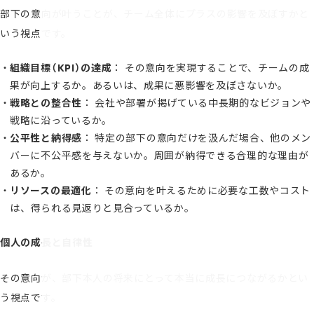
部下の意向が叶うことが、チーム全体にプラスの影響を及ぼすかと
いう視点です。
組織目標（KPI）の達成
： その意向を実現することで、チームの成
果が向上するか。あるいは、成果に悪影響を及ぼさないか。
戦略との整合性
： 会社や部署が掲げている中長期的なビジョンや
戦略に沿っているか。
公平性と納得感
： 特定の部下の意向だけを汲んだ場合、他のメン
バーに不公平感を与えないか。周囲が納得できる合理的な理由が
あるか。
リソースの最適化
： その意向を叶えるために必要な工数やコスト
は、得られる見返りと見合っているか。
個人の成長と自律性
その意向が、部下本人の将来にとって本当に成長につながるかとい
う視点です。