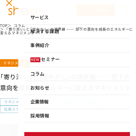
お問い合わせ
サービス
TOP
コラム
「寄り添い」と「甘やかし」の境界線 ── 部下の意向を成長のエネルギーに
サービスTOP
解決する課題
変えるマネジメント
リーダーシップ開発
事例紹介
キャリア自律
セミナー
NEW
2026.02.02
マネジメント
研修
コラム
「寄り添い」と「甘やかし」の境界線 ── 部下の
仕組み作り
意向を成長のエネルギーに変えるマネジメント
お知らせ
新入社員研修
組織づくり
企業情報
マネジメント
組織づくり
管理職
相互理解
フィードバック
社員コラム
成果を出す仕事の進め方
企業情報TOP
採用情報
育成体系構築
企業情報
シェイクの強み