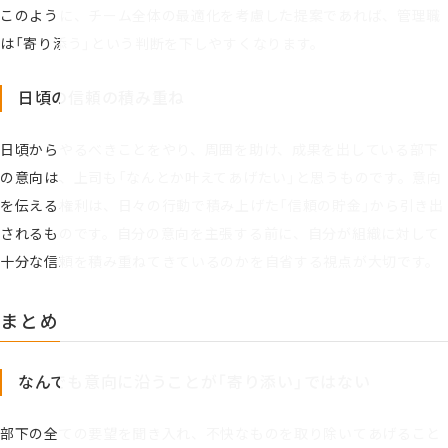
このように、チーム全体の最適化を考慮した提案であれば、管理職
は「寄り添う」という判断を下しやすくなります。
日頃の信頼の積み重ね
日頃からやるべきことをやり、周囲を助け、成果を出している部下
の意向は、上司も「なんとか叶えてあげたい」と思うものです。意向
を伝える権利は、日々の行動で積み上げた「信頼の貯金」から引き出
されるものです。自分の意向を主張する前に、自分が組織に対して
十分な信頼を積み重ねてきているのかを自省する視点が大切です。
まとめ
なんでも意向に沿うことが「寄り添い」ではない
部下の全ての要望を聞き入れ、不快なものを取り除いてあげること