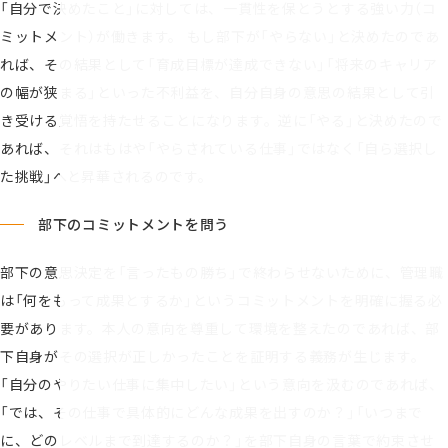
「自分で決めたこと」に対しては、一貫性を保とうとする強い力（コ
ミットメント）が働きます。 もし部下が「やらない」と決めたのであ
れば、その結果として「育成目標が達成できない」「将来のキャリア
の幅が狭まる」といった不利益を、自分自身の意思の結果として引
き受ける覚悟を持たせることになります。逆に「やる」と決めたので
あれば、それはもはや「やらされている仕事」ではなく「自ら選択し
た挑戦」へと昇華されるのです。
部下のコミットメントを問う
部下の意思決定を「言ったもの勝ち」で終わらせないために、管理職
は「何をもって成果とするか」というコミットメントを明確に握る必
要があります。本人の意向を尊重して環境を整えたのであれば、部
下自身がその選択が正しかったことを証明する義務が生じます。
「自分のやりたい仕事に集中したい」という意向を汲むのであれば、
「では、その仕事で具体的にどんな成果を出すのか？」「いつまで
に、どのレベルまで到達するのか？」を部下自身の言葉で約束させ