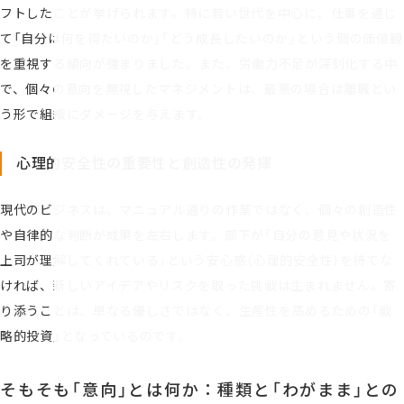
フトしたことが挙げられます。特に若い世代を中心に、仕事を通じ
て「自分は何を得たいのか」「どう成長したいのか」という個の価値観
を重視する傾向が強まりました。また、労働力不足が深刻化する中
で、個々の意向を無視したマネジメントは、最悪の場合は離職とい
う形で組織にダメージを与えます。
心理的安全性の重要性と創造性の発揮
現代のビジネスは、マニュアル通りの作業ではなく、個々の創造性
や自律的な判断が成果を左右します。部下が「自分の意見や状況を
上司が理解してくれている」という安心感（心理的安全性）を持てな
ければ、新しいアイデアやリスクを取った挑戦は生まれません。寄
り添うことは、単なる優しさではなく、生産性を高めるための「戦
略的投資」となっているのです。
そもそも「意向」とは何か：種類と「わがまま」との