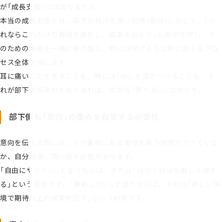
が「成長支援」ではありません。
本当の成長支援とは、部下が掲げる高い目標（意向）に対して、「そ
れならこれだけの責任を果たし、成果を出そう」と背中を押し、そ
のための障害を一緒に乗り越え、時には挫けそうな時に支えるプロ
セス全体を指します。
耳に痛いことを言うことも、時には「No」を突きつけることも、そ
れが部下の将来のためであれば、立派な「寄り添い」なのです。
部下側も「意向」の重みを自覚する必要性
意向を伝える際には、その裏側にある責任を負う覚悟ができている
か、自分自身に問い直す必要があります。
「自由にやりたい」と言うならば、それは「自分で自分を厳しく律す
る」という宣言です。「異動したい」と言うならば、それは「新しい環
境で期待以上の成果を出す」という約束です。