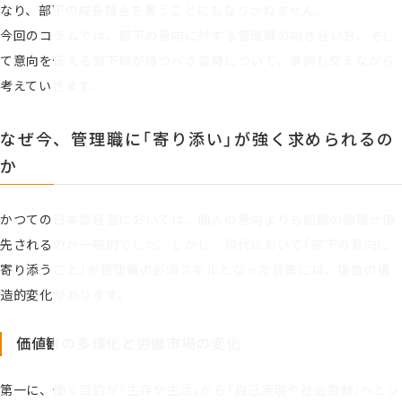
なり、部下の成長機会を奪うことにもなりかねません。
今回のコラムでは、部下の意向に対する管理職の向き合い方、そし
て意向を伝える部下側が持つべき姿勢について、事例も交えながら
考えていきます。
なぜ今、管理職に「寄り添い」が強く求められるの
か
かつての日本型経営においては、個人の意向よりも組織の論理が優
先されるのが一般的でした。しかし、現代において「部下の意向に
寄り添うこと」が管理職の必須スキルとなった背景には、複数の構
造的変化があります。
価値観の多様化と労働市場の変化
第一に、働く目的が「生存や生活」から「自己実現や社会貢献」へとシ