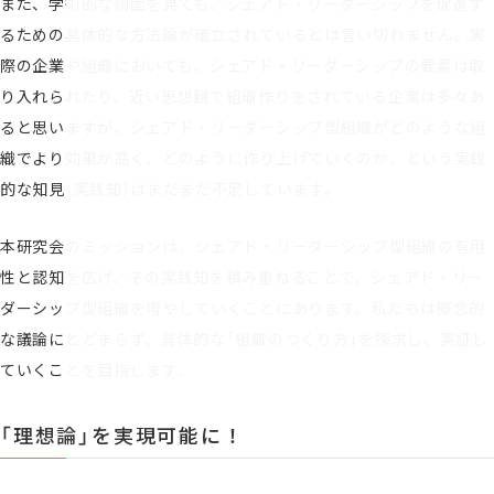
また、学術的な側面を見ても、シェアド・リーダーシップを促進す
るための具体的な方法論が確立されているとは言い切れません。実
際の企業や組織においても、シェアド・リーダーシップの要素は取
り入れられたり、近い思想観で組織作りをされている企業は多々あ
ると思いますが、シェアド・リーダーシップ型組織がどのような組
織でより効果が高く、どのように作り上げていくのか、という実践
的な知見（実践知）はまだまだ不足しています。
本研究会のミッションは、シェアド・リーダーシップ型組織の有用
性と認知を広げ、その実践知を積み重ねることで、シェアド・リー
ダーシップ型組織を増やしていくことにあります。私たちは概念的
な議論にとどまらず、具体的な「組織のつくり方」を探求し、実証し
ていくことを目指します。
「理想論」を実現可能に！