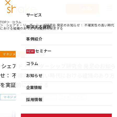
お問い合わせ
サービス
TOP
コラム
シェアド・リーダーシップ研究会 発足のお知らせ： 不確実性の高い時代
サービスTOP
解決する課題
における組織のあり方を実証的に探求する
リーダーシップ開発
事例紹介
キャリア自律
セミナー
NEW
2025.12.22
マネジメント
研修
コラム
シェアド・リーダーシップ研究会 発足のお知ら
仕組み作り
せ： 不確実性の高い時代における組織のあり方
お知らせ
新入社員研修
を実証的に探求する
組織づくり
企業情報
成果を出す仕事の進め方
マネジメント
フィードバック
正常性バイアス
企業情報TOP
採用情報
育成体系構築
企業情報
シェイクの強み