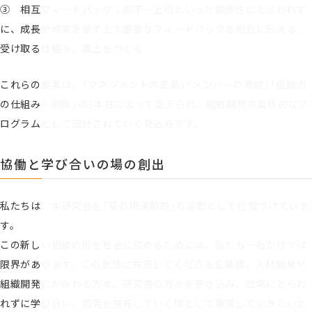
③ 相互フィードバック：部下ー上司といった関係性にとらわれず
に、成長や成果を促す上で重要なフィードバックを相互に伝える、
受け取る仕組み、風土をつくる
これらの要素は、「マネジメントの変革」「メンバーの育成」「組織内
の仕組み・制度」の3本柱によって支えられ、組織開発の具体的なプ
ログラムとして設計されていく見込みです。
協働と学び合いの場の創出
私たちは、本研究会を「草の根運動的」な活動として位置づけていま
す。
この新しい組織の形を社会に広めるためには、私たち一社だけでは
限界があります。この思想に共感してくださる企業様、人材開発や
組織開発にかかわる方々、研究者の方々を巻き込み、立場にとらわ
れずに学び合い、知見を共有していく場として運営していきたいと