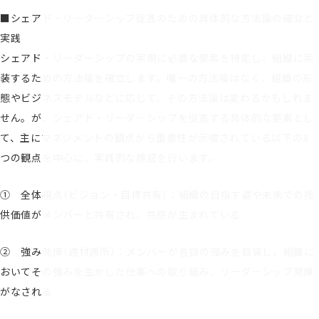
■シェアド・リーダーシップ促進のための具体的な方法論の確立と
実践
シェアド・リーダーシップの実現に必要な要素を特定し、組織に実
装するための方法論を確立します。唯一の方法論はなく、組織の形
態やビジネスモデルなどに応じて、その方法論は変わるかもしれま
せん。が、シェアド・リーダーシップを促進する具体的な要素とし
て、主にマネジメントの観点から重要性が示唆されている以下の3
つの観点を中心に、実践的な検証を行います。
① 全体視点（ビジョン・目標共有）：組織の目指す姿や未来での提
供価値がメンバーと共有され、共感が生まれている
② 強み発揮（適材適所）：メンバーが各自の強みを自覚し、組織に
おいてその強みを生かした仕事への取り組み、リーダーシップ発揮
がなされる