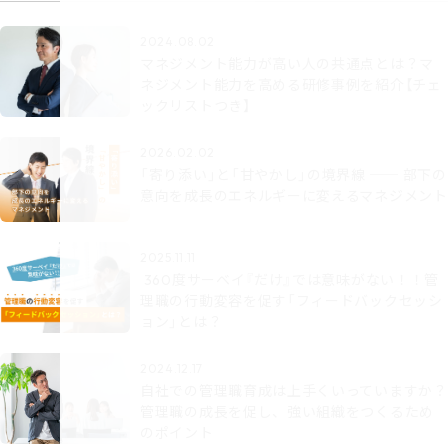
2024.08.02
マネジメント能力が高い人の共通点とは？マ
ネジメント能力を高める研修事例を紹介【チェ
ックリストつき】
2026.02.02
「寄り添い」と「甘やかし」の境界線 ── 部下の
意向を成長のエネルギーに変えるマネジメント
2025.11.11
360度サーベイ『だけ』では意味がない！！管
理職の行動変容を促す「フィードバックセッシ
ョン」とは？
2024.12.17
自社での管理職育成は上手くいっていますか？
管理職の成長を促し、強い組織をつくるため
のポイント