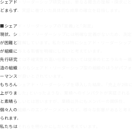
シェアド・リーダーシップ研究会は、単なる概念の理解・探求にと
どまらず、実証に基づいた具体的な成果の確立を目指します。
■シェアド・リーダーシップの「定義」と「測定」
現状、シェアド・リーダーシップには明確な定義がないため、測定
が困難と理解しています。私たちは特にシェアド・リーダーシップ
が組織に与える影響を明確にしたいと考えています。
先行研究では不確実性の高い仕事においては従来のヒエラルキー構
造の組織よりもシェアド・リーダーシップ型の組織のほうがパフォ
ーマンスが良いとされています。
もちろんシェアド・リーダーシップを導入した結果、「売上が2倍に
上がりました」といったような、業績へのインパクトが実証される
と素晴らしいとは思いますが、業績以外にもメンバーの関係性、
個々人の組織へのエンゲージメントなど、様々な影響があると考え
られます。
私たちはそれらを明らかにしたいと考えています。