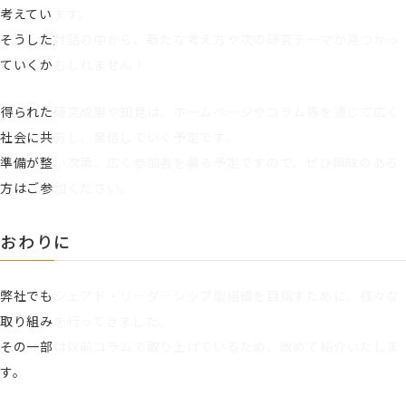
考えています。
そうした対話の中から、新たな考え方や次の研究テーマが見つかっ
ていくかもしれません！
得られた研究成果や知見は、ホームページやコラム等を通じて広く
社会に共有し、発信していく予定です。
準備が整い次第、広く参加者を募る予定ですので、ぜひ興味のある
方はご参加ください。
おわりに
弊社でもシェアド・リーダーシップ型組織を目指すために、様々な
取り組みを行ってきました。
その一部は以前コラムで取り上げているため、改めて紹介いたしま
す。