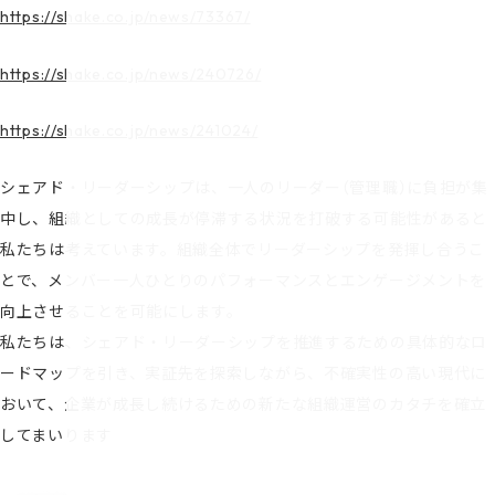
https://shake.co.jp/news/73367/
https://shake.co.jp/news/240726/
https://shake.co.jp/news/241024/
シェアド・リーダーシップは、一人のリーダー（管理職）に負担が集
中し、組織としての成長が停滞する状況を打破する可能性があると
私たちは考えています。組織全体でリーダーシップを発揮し合うこ
とで、メンバー一人ひとりのパフォーマンスとエンゲージメントを
向上させることを可能にします。
私たちは、シェアド・リーダーシップを推進するための具体的なロ
ードマップを引き、実証先を探索しながら、不確実性の高い現代に
おいて、企業が成長し続けるための新たな組織運営のカタチを確立
してまいります