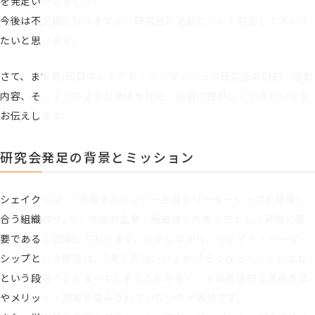
を発足いたしました。
今後は不定期になりますが、研究会の活動について報告してまいり
たいと思います。
さて、まず第1回目はシェアド・リーダーシップ研究会の目的、活動
内容、そしてどのような価値を社会・組織に提供していきたいかを
お伝えします。
研究会発足の背景とミッション
シェイクでは、「所属するメンバー全員がリーダーシップを発揮し
合う組織作り」が、今後の企業・組織作りの考え方として非常に重
要であると認識しております。しかしながら、シェアド・リーダー
シップという概念は、「考え方はいいよね」「そうなったらいいよね」
という段階でとどまってしまうことが多く、その具体的な適用方法
やメリット・効果を掴みきれていないのが実情です。