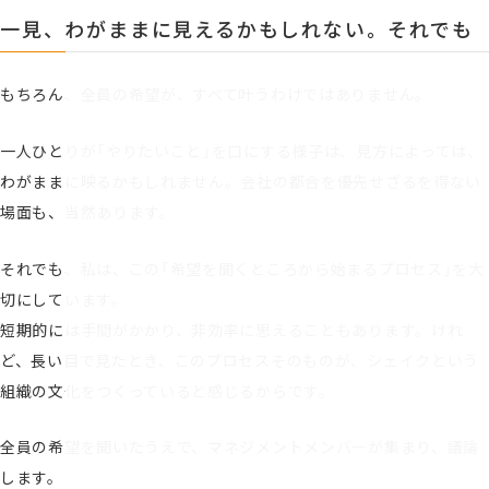
一見、わがままに見えるかもしれない。それでも
もちろん、全員の希望が、すべて叶うわけではありません。
一人ひとりが「やりたいこと」を口にする様子は、見方によっては、
わがままに映るかもしれません。会社の都合を優先せざるを得ない
場面も、当然あります。
それでも、私は、この「希望を聞くところから始まるプロセス」を大
切にしています。
短期的には手間がかかり、非効率に思えることもあります。けれ
ど、長い目で見たとき、このプロセスそのものが、シェイクという
組織の文化をつくっていると感じるからです。
全員の希望を聞いたうえで、マネジメントメンバーが集まり、議論
します。