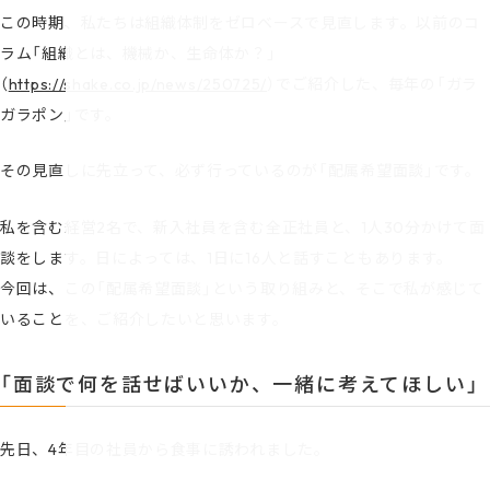
この時期、私たちは組織体制をゼロベースで見直します。以前のコ
ラム「組織とは、機械か、生命体か？」
（
https://shake.co.jp/news/250725/
）でご紹介した、毎年の「ガラ
ガラポン」です。
その見直しに先立って、必ず行っているのが「配属希望面談」です。
私を含む経営2名で、新入社員を含む全正社員と、1人30分かけて面
談をします。日によっては、1日に16人と話すこともあります。
今回は、この「配属希望面談」という取り組みと、そこで私が感じて
いることを、ご紹介したいと思います。
「面談で何を話せばいいか、一緒に考えてほしい」
先日、4年目の社員から食事に誘われました。