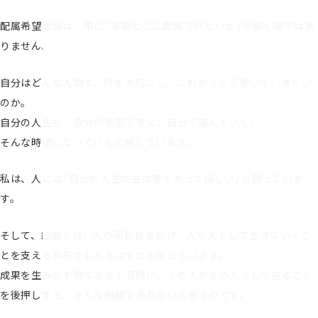
配属希望面談は、単に「来期どこに配属されたいか」を聞く場ではあ
りません。
自分はどんな人間で、何を大切にし、これからどう働いていきたい
のか。
自分の人生を、自分の意志で考え、自分で選んでいく。
そんな時間になっていると感じています。
私は、人には「自分の人生の主体者であってほしい」と願っていま
す。
そして、組織とは、人の可能性を拡げ、人が人として生きていくこ
とを支える存在でもあるはずだと信じています。
成果を生み出す場であると同時に、その人がその人らしく在ること
を後押しする。そんな組織でありたいと思うのです。