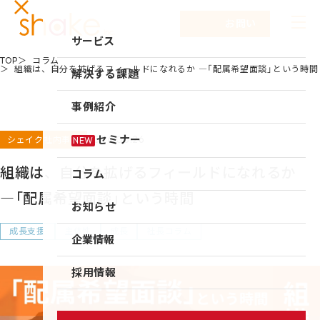
お問い合わせ
サービス
TOP
コラム
組織は、自分を拡げるフィールドになれるか ―「配属希望面談」という時間
サービスTOP
解決する課題
リーダーシップ開発
事例紹介
キャリア自律
2026.06.26
セミナー
シェイク社内事例
NEW
研修
組織は、自分を拡げるフィールドになれるか
コラム
仕組み作り
―「配属希望面談」という時間
お知らせ
新入社員研修
成長支援
主体性
成長
社長コラム
組織づくり
企業情報
成果を出す仕事の進め方
企業情報TOP
採用情報
育成体系構築
企業情報
シェイクの強み