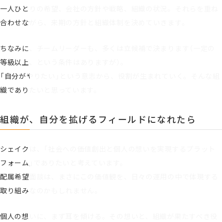
一人ひとりの希望、会社の方針や戦略、組織の状況。それらを重ね
合わせながら、来期の方針と組織体制を決めていきます。
ちなみに、チームリーダーも、多くは立候補で決まります（一定の
等級以上、という条件はありますが）。
「自分がやりたい」という意志から、役割が生まれていく。そんな組
織でありたいと思っています。
組織が、自分を拡げるフィールドになれたら
シェイクは、「社会への価値創出と個人の想いを実現するプラット
フォーム」でありたいと考えています。
配属希望面談は、まさにこの価値観を、日々の運用の中で体現する
取り組みなのかもしれません。
個人の想いに、まず耳を傾ける。その想いと、組織が果たすべき役