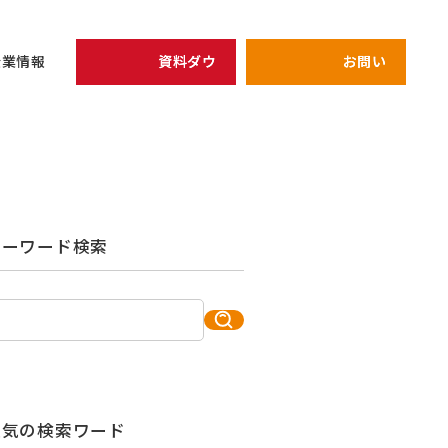
資料ダウンロード
お問い合わせ
企業情報
開催予定のセミナー
リーダー
view all
view all
企業情報
シェイクの価値観
全員がリーダ
キーワード検索
次期管理職候
健康経営の取り組み
プライバシーポリシー
強みを軸にし
キャリア
アーカイブ配信中セミナ
研修
仕組み作り
人気の検索ワード