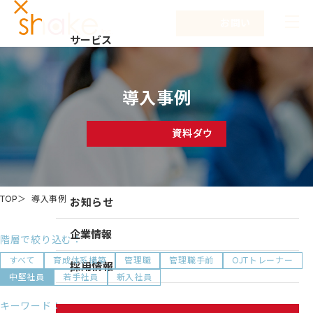
お問い合わせ
サービス
サービスTOP
解決する課題
導入事例
リーダーシップ開発
事例紹介
キャリア自律
資料ダウンロード
セミナー
NEW
研修
コラム
仕組み作り
TOP
導入事例
お知らせ
新入社員研修
組織づくり
企業情報
階層で絞り込む：
成果を出す仕事の進め方
すべて
育成体系構築
管理職
管理職手前
OJTトレーナー
企業情報TOP
採用情報
中堅社員
若手社員
新入社員
育成体系構築
企業情報
キーワード：
シェイクの強み