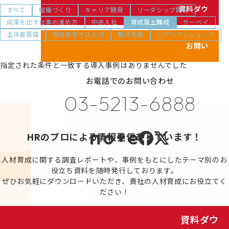
シェイクの価値観
資料ダウンロード
すべて
組織づくり
キャリア開発
リーダシップ開発
カスタマイズ研修
成果を出す仕事の進め方
中途入社
育成風土醸成
サーベイ
代表メッセージ
主体者意識
関係者巻き込み力
職場実践
リアリティショック
サービス紹介動画
メンバーのご紹介
お問い合わせ
健康経営の取り組み
指定された条件と一致する導入事例はありませんでした
お電話でのお問い合わせ
プライバシーポリシー
03-5213-6888
情報セキュリティポリシー
利用規約
HRのプロによる情報発信をしています！
人材育成に関する調査レポートや、事例をもとにしたテーマ別のお
役立ち資料を随時発行しております。
ぜひお気軽にダウンロードいただき、貴社の人材育成にお役立てく
ださい！
資料ダウンロード