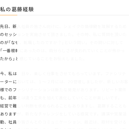
私の葛藤経験
先日、新入社員の皆さん向けに、シェイクの価値観を理解するため
のセッションを実施させて頂きました。その時、私に質問を頂いた
のが「なぜ、転職したのですか？」という問い。その問いに対して
「一番根幹にあったのは、自分らしさが失われていくことが怖かっ
たから」と感じていることをお伝えしました。
今、私は、日々、楽しく仕事をさせてもらっています。ファシリテ
ーターにおいては、１～２月には、20登壇しましたが、新しいお客
様でのファシリテーションは新たな発見があります。リピート案件
も、前年とは違う工夫を加えて進化していくことが楽しいです。
経営で難しい判断を求められることもありますし、葛藤することも
ありますが、新たなチャレンジをしている感覚です。講演や営業活
動、社員の皆さんとのコミュニケーション、最近は、取材を受ける