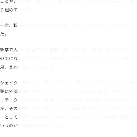
ことや、ＦＭ局で話すこと、新たなプログラム開発なども楽しく取
り組めています。
一方、私自身の過去を振り返ると、うまくいかないことの連続でし
た。
新卒で入った商社では、営業が全くできず、「営業に向いていない
のではないか」「今月こそは成果を出すように」といったことを毎
月、言われ続けていました。
シェイクに来てから、新たなファシリテーターを育てようという時
期に外部講師を呼んだファシリテーター育成会があり、私もファシ
リテーター候補として参加していました。後で聞いた話なのです
が、その育成会の裏目的として、外部講師の人が、ファシリテータ
ーとして登壇できる社員を見極めていたのですが、「吉田は無理」と
いうのが外部講師の評価でした。