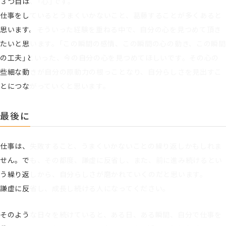
３つ目は、「心」です。
仕事をしているとうまくいかないこと、葛藤することが多くあると
思います。そういった経験を重ねる中で、自分の心を見つめて頂き
たいと思います。「この瞬間の感情、この瞬間の心の動き、この瞬間
の工夫」といった、今の自分の心を見つめてほしいです。その心の
些細な動きが自分の原動力の根っことなり、自分らしさを見出すこ
とにつながっていくと思います。
最後に
仕事は、失敗すること、うまくいかないことの繰り返しかもしれま
せん。でも、その都度、謙虚に反省し、また、前に進み続けるとい
う繰り返しから、自分らしさが磨かれていくのだと思います。
謙虚に反省し、成長し続ける人になってください。
そのような日々を続けていると、ある日、ある瞬間、自分で仕事を