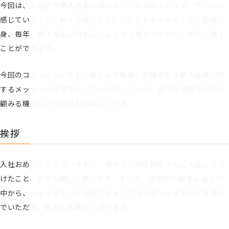
今回は、入社式で新入社員に語ったことをお伝えします。今、私が
感じていること、新入社員に伝えたいことをまとめました。私自
身、毎年、新入社員に何を伝えようかと考えるたびに、初心に戻る
ことができます。
今回のコラムにおいても、皆さんの職場に配属される新入社員に対
するメッセージの参考にしていただくことや、皆さん自身も自分を
顧みる機会にいただければ嬉しいです。
挨拶
入社おめでとうございます！ 改めて、個性的な３名に入社して頂
けたこと、とても嬉しく思います。そして、世の中に数ある会社の
中から、シェイクという会社でキャリアをスタートすることを選ん
でいただき、本当に有難うございます。