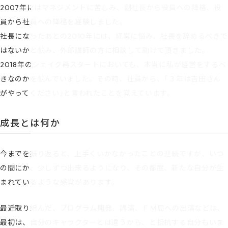
2007年にはマネジメントに苦しみ、副社長から役員への降格、役
員から社員への降格を経験しました。
社長になったあとの2010年には、経営に悩み、社長を辞めるべきで
はないかと悩み、外部講師の方に相談して助けて頂きました。
2018年のシェイク再スタートにおいても、本当に私が経営をするべ
きなのかを悩んでいました。その時、社員から、「３年は吉田さん
がやってください」と言われたことを覚えています。
成長とは何か
今までを振り返ると、上手くいかなかったことの連続ですが、いつ
の間にか、少しずつ出来るようになり、その都度、新たな自分が生
まれているような感覚があります。
最近取り組んだ、プログラム開発、講演、ＦＭ局への出演などは、
最初は、自分のキャラクターとは違うから、と抵抗する自分もいま