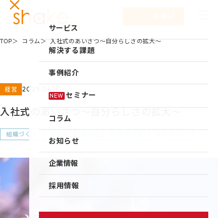
お問い合わせ
サービス
TOP
コラム
入社式のあいさつ～自分らしさの拡大～
サービスTOP
解決する課題
リーダーシップ開発
事例紹介
キャリア自律
2025.04.11
経営
セミナー
NEW
研修
入社式のあいさつ～自分らしさの拡大～
コラム
仕組み作り
組織づくり
価値観
組織風土
意思決定
社員コラム
お知らせ
新入社員研修
組織づくり
企業情報
成果を出す仕事の進め方
企業情報TOP
採用情報
育成体系構築
企業情報
シェイクの強み