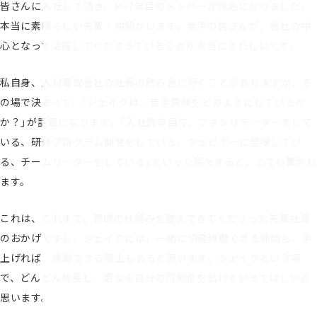
皆さんに入社して頂き、1～7年目のメンバーが18名になりました。
本当に素晴らしい先輩・仲間がいます。若手の皆さんが、会社の中
心となって活躍してくださっていることが本当にうれしいです。
私自身、人材育成会社の社長の飲み会に行くことがありますが、そ
の場で決まって、「シェイクは、若手育成をどのようにしているの
か？」が話題になります。「入社数年目で、ファシリテーターをして
いる、研修プログラム開発をしている、ウェビナーに登壇してい
る、チームリーダーをしている」といった話をすると、とても驚かれ
ます。
これは、これまで、育成の仕組みを整えてきてくださった先輩社員
のおかげですし、シェイクには、一緒に切磋琢磨できる仲間も、手
上げれば、挑戦できる風土もあると思います。シェイクという場
で、どんどん成長し、更なる自分の可能性を拡げていってほしいと
思います。