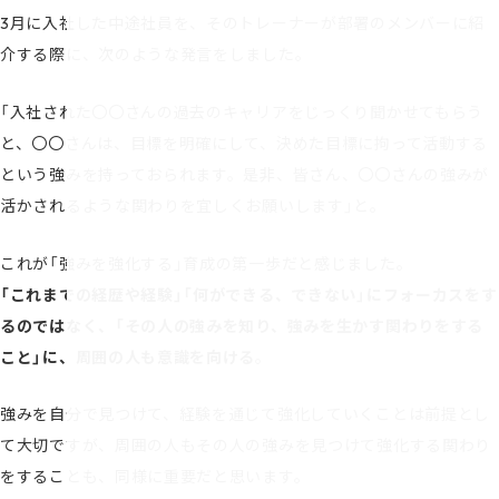
3月に入社した中途社員を、そのトレーナーが部署のメンバーに紹
介する際に、次のような発言をしました。
「入社された〇〇さんの過去のキャリアをじっくり聞かせてもらう
と、〇〇さんは、目標を明確にして、決めた目標に拘って活動する
という強みを持っておられます。是非、皆さん、〇〇さんの強みが
活かされるような関わりを宜しくお願いします」と。
これが「強みを強化する」育成の第一歩だと感じました。
「これまでの経歴や経験」「何ができる、できない」にフォーカスをす
るのではなく、「その人の強みを知り、強みを生かす関わりをする
こと」に、周囲の人も意識を向ける
。
強みを自分で見つけて、経験を通じて強化していくことは前提とし
て大切ですが、周囲の人もその人の強みを見つけて強化する関わり
をすることも、同様に重要だと思います。