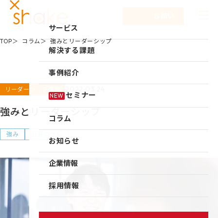
お問い合わせ
サービス
TOP
コラム
強みとリーダーシップ
サービスTOP
解決する課題
リーダーシップ開発
事例紹介
キャリア自律
2022.03.24
リーダーシップ開発
セミナー
NEW
研修
強みとリーダーシップ
コラム
仕組み作り
強み
社長コラム
お知らせ
新入社員研修
組織づくり
企業情報
成果を出す仕事の進め方
企業情報TOP
採用情報
育成体系構築
企業情報
シェイクの強み