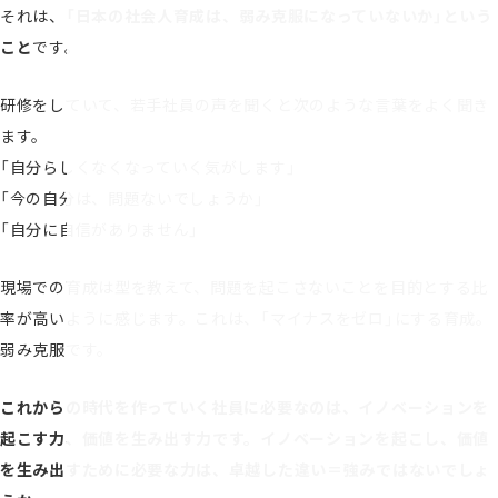
それは、
「日本の社会人育成は、弱み克服になっていないか」という
こと
です。
研修をしていて、若手社員の声を聞くと次のような言葉をよく聞き
ます。
「自分らしくなくなっていく気がします」
「今の自分は、問題ないでしょうか」
「自分に自信がありません」
現場での育成は型を教えて、問題を起こさないことを目的とする比
率が高いように感じます。これは、「マイナスをゼロ」にする育成。
弱み克服です。
これからの時代を作っていく社員に必要なのは、イノベーションを
起こす力、価値を生み出す力です。イノベーションを起こし、価値
を生み出すために必要な力は、卓越した違い＝強みではないでしょ