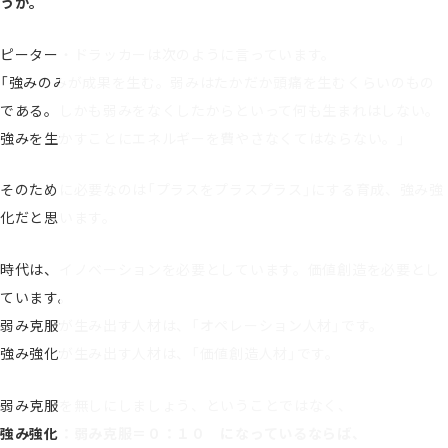
うか。
ピーター・ドラッカーは次のように言っています。
「強みのみが成果を生む。弱みはたかだか頭痛を生むくらいのもの
である。しかも弱みをなくしたからといって何も生まれはしない。
強みを生かすことにエネルギーを費やさなくてはならない。」
そのために必要なのは「プラスをプラスプラス」にする育成、強み強
化だと思います。
時代は、イノベーションを必要としています。価値創造を必要とし
ています。
弱み克服が生み出す人材は、「オペレーション人材」です。
強み強化が生み出す人材は、「価値創造人材」です。
弱み克服を無しにしましょう、ということではなく、
強み強化：弱み克服＝０：１０ になっているならば、