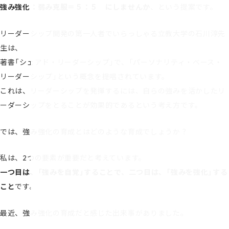
強み強化：弱み克服＝５：５ にしませんか
、という提案です。
リーダーシップ開発の第一人者でいらっしゃる立教大学の石川淳先
生は、
著書「シェアド・リーダーシップ」で、「パーソナリティ・ベース・
リーダーシップ」という概念を提唱されています。
これは、リーダーシップを発揮するには、自らの強みを活かしたリ
ーダーシップをとることが効果的であるという考え方です。
では、強み強化の育成とはどのような育成でしょうか？
私は、2つの要素が重要だと考えています。
一つ目は、「強みを自覚」することで、二つ目は、「強みを強化」する
こと
です。
最近、強み強化の育成だと感じた出来事がありました。