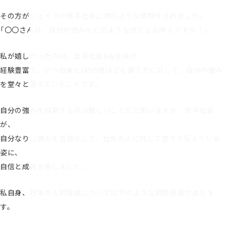
その方がシェイクの若手社員に次のような質問をされました。
「〇〇さんは、自分の強みをどのような点だとお考えですか？」
私が嬉しかったのは、若手社員3名全員が、
経験豊富で、かつ自身とは50歳ほども違う方に対して、自分の強み
を堂々と答えていたことです。
自分の強みを自覚するのは難しいことだと思いますが、若手社員
が、
自分なりに強みを言語化して、社外の人に対して堂々と伝えている
姿に、
自信と成長を感じました。
私自身、日本の人材育成について以下のような問題意識がありま
す。