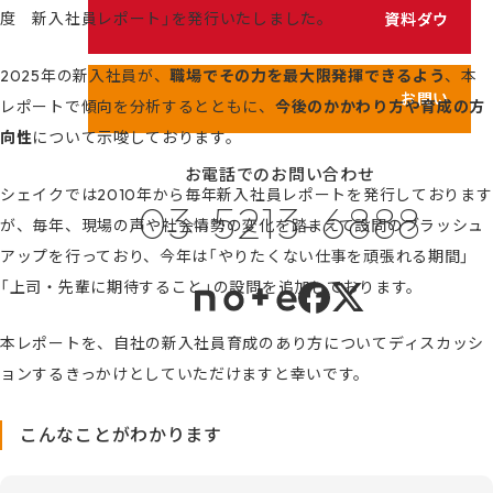
シェイクの価値観
資料ダウンロード
度 新入社員レポート」を発行いたしました。
カスタマイズ研修
代表メッセージ
2025年の新入社員が、
職場でその力を最大限発揮できるよう
、本
サービス紹介動画
メンバーのご紹介
お問い合わせ
レポートで傾向を分析するとともに、
今後のかかわり方や育成の方
向性
について示唆しております。
健康経営の取り組み
お電話でのお問い合わせ
プライバシーポリシー
シェイクでは2010年から毎年新入社員レポートを発行しております
03-5213-6888
情報セキュリティポリシー
が、毎年、現場の声や社会情勢の変化を踏まえて設問のブラッシュ
アップを行っており、今年は「やりたくない仕事を頑張れる期間」
利用規約
「上司・先輩に期待すること」の設問を追加しております。
本レポートを、自社の新入社員育成のあり方についてディスカッシ
ョンするきっかけとしていただけますと幸いです。
こんなことがわかります