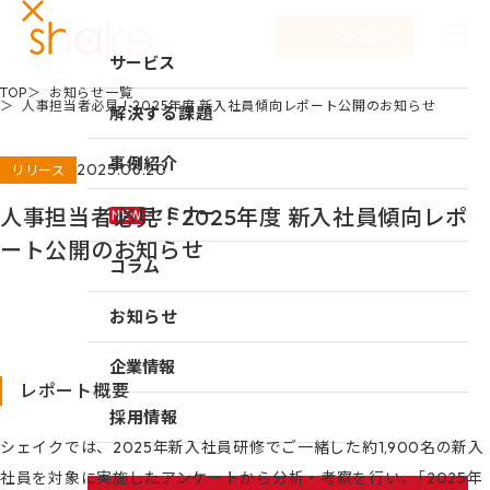
お問い合わせ
サービス
TOP
お知らせ一覧
人事担当者必見！2025年度 新入社員傾向レポート公開のお知らせ
サービスTOP
解決する課題
リーダーシップ開発
事例紹介
2025.06.20
リリース
キャリア自律
人事担当者必見！2025年度 新入社員傾向レポ
セミナー
NEW
研修
ート公開のお知らせ
コラム
仕組み作り
お知らせ
新入社員研修
組織づくり
企業情報
レポート概要
成果を出す仕事の進め方
企業情報TOP
採用情報
育成体系構築
シェイクでは、2025年新入社員研修でご一緒した約1,900名の新入
企業情報
社員を対象に実施したアンケートから分析・考察を行い、「2025年
シェイクの強み