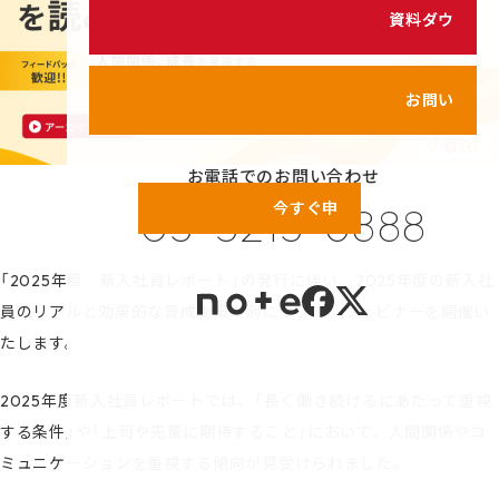
シェイクの価値観
資料ダウンロード
カスタマイズ研修
代表メッセージ
サービス紹介動画
メンバーのご紹介
お問い合わせ
健康経営の取り組み
お電話でのお問い合わせ
プライバシーポリシー
今すぐ申し込む！
03-5213-6888
情報セキュリティポリシー
利用規約
「2025年度 新入社員レポート」の発行に伴い、2025年度の新入社
員のリアルと効果的な育成施策事例について、ウェビナーを開催い
たします。
2025年度新入社員レポートでは、「長く働き続けるにあたって重視
する条件」や「上司や先輩に期待すること」において、人間関係やコ
ミュニケーションを重視する傾向が見受けられました。