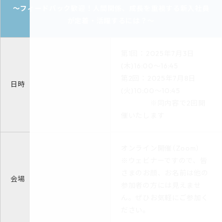
～フィードバック歓迎！人間関係、成長を重視する新入社員
が定着・活躍するには？～
第1回：2025年7月3日
(木)16:00～16:45
第2回：2025年7月8日
日時
(火)10:00～10:45
※同内容で2回開
催いたします
オンライン開催（Zoom）
※ウェビナーですので、皆
さまのお顔、お名前は他の
会場
参加者の方には見えませ
ん。ぜひお気軽にご参加く
ださい。