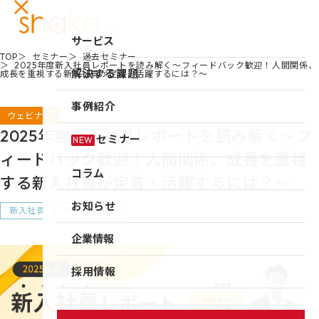
サービス
TOP
セミナー
過去セミナー
2025年度新入社員レポートを読み解く～フィードバック歓迎！人間関係、
サービスTOP
解決する課題
成長を重視する新入社員が定着・活躍するには？～
リーダーシップ開発
事例紹介
ウェビナー
キャリア自律
2025年度新入社員レポートを読み解く～フ
セミナー
NEW
研修
ィードバック歓迎！人間関係、成長を重視
コラム
する新入社員が定着・活躍するには？～
仕組み作り
お知らせ
新入社員研修
新入社員
新入社員研修
組織づくり
企業情報
成果を出す仕事の進め方
企業情報TOP
採用情報
育成体系構築
企業情報
シェイクの強み