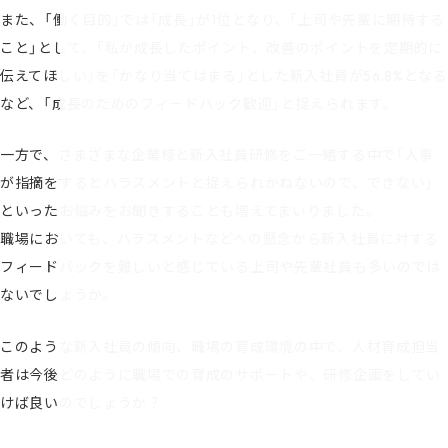
また、「働く目的」では「成長」が1位となり、「上司や先輩に期待する
こと」として、「私が成長したポイント、改善のポイントを定期的に
伝えてほしい」を「かなり当てはまる」とした新入社員が56.8%となる
など、「成長のためのフィードバック歓迎」と捉えられます。
一方で、さまざまな企業様と新入社員研修をご一緒する中で「人事
が指摘をするとハラスメントと捉えられかねないので、できない」
といったお悩みをお聞きすることも増えてまいりました。
職場においても、ハラスメントなどへの懸念から新入社員に対する
フィードバックを難しいと感じている上司や先輩社員も多いのでは
ないでしょうか。
このような新入社員の傾向、職場の育成環境の中で、人材育成担当
者は今後どのように職場での育成のサポートや、研修企画をしてい
けば良いのでしょうか？