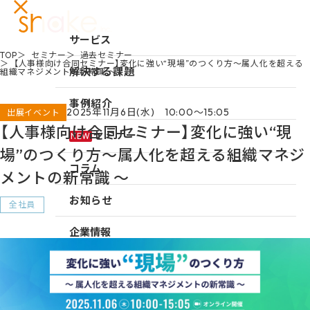
サービス
TOP
セミナー
過去セミナー
【人事様向け合同セミナー】変化に強い“現場”のつくり方〜属人化を超える
サービスTOP
解決する課題
組織マネジメントの新常識 〜
リーダーシップ開発
事例紹介
2025年11月6日(水) 10:00～15:05
出展イベント
キャリア自律
【人事様向け合同セミナー】変化に強い“現
セミナー
NEW
研修
場”のつくり方〜属人化を超える組織マネジ
コラム
メントの新常識 〜
仕組み作り
お知らせ
新入社員研修
全社員
組織づくり
企業情報
成果を出す仕事の進め方
企業情報TOP
採用情報
育成体系構築
企業情報
シェイクの強み