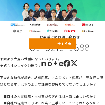
シェイクの価値観
資料ダウンロード
カスタマイズ研修
代表メッセージ
サービス紹介動画
メンバーのご紹介
お問い合わせ
健康経営の取り組み
お電話でのお問い合わせ
プライバシーポリシー
今すぐ申し込む！
03-5213-6888
情報セキュリティポリシー
利用規約
平素より大変お世話になっております。
株式会社シェイク池田です。
不安定な時代が続き、組織変革、マネジメント変革が主要な経営課
題となる中、以下のような課題をお持ちではないでしょうか？
■自社の人事戦略・人材育成の方向性は本当に正しいのか？
■自社の組織づくりは、本当に上手くいっているのだろうか？