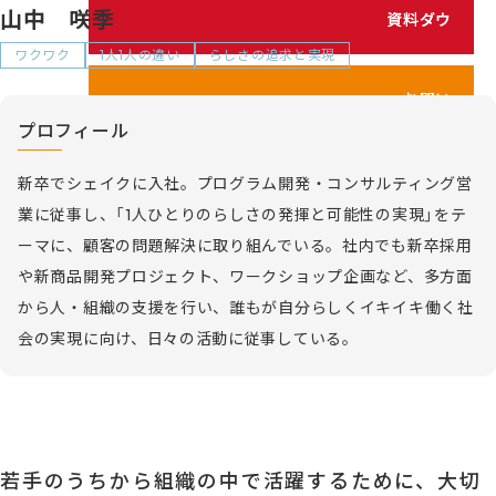
シェイクの価値観
山中 咲季
資料ダウンロード
カスタマイズ研修
代表メッセージ
ワクワク
1人1人の違い
らしさの追求と実現
サービス紹介動画
メンバーのご紹介
お問い合わせ
プロフィール
健康経営の取り組み
お電話でのお問い合わせ
プライバシーポリシー
新卒でシェイクに入社。プログラム開発・コンサルティング営
03-5213-6888
業に従事し、「1人ひとりのらしさの発揮と可能性の実現」をテ
情報セキュリティポリシー
ーマに、顧客の問題解決に取り組んでいる。社内でも新卒採用
利用規約
や新商品開発プロジェクト、ワークショップ企画など、多方面
から人・組織の支援を行い、誰もが自分らしくイキイキ働く社
会の実現に向け、日々の活動に従事している。
若手のうちから組織の中で活躍するために、大切