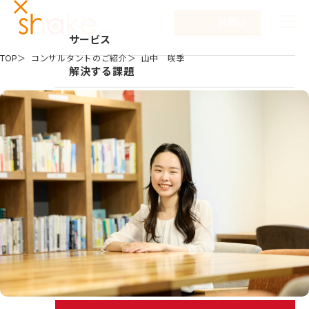
お問い合わせ
サービス
TOP
コンサルタントのご紹介
山中 咲季
サービスTOP
解決する課題
リーダーシップ開発
事例紹介
キャリア自律
セミナー
NEW
研修
コラム
仕組み作り
お知らせ
新入社員研修
組織づくり
企業情報
成果を出す仕事の進め方
企業情報TOP
採用情報
育成体系構築
企業情報
シェイクの強み