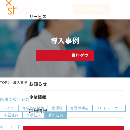
お問い合わせ
サービス
サービスTOP
解決する課題
導入事例
リーダーシップ開発
事例紹介
キャリア自律
資料ダウンロード
セミナー
NEW
研修
コラム
仕組み作り
TOP
導入事例
お知らせ
新入社員研修
組織づくり
企業情報
階層で絞り込む：
成果を出す仕事の進め方
すべて
育成体系構築
管理職
管理職手前
OJTトレーナー
企業情報TOP
採用情報
中堅社員
若手社員
新入社員
育成体系構築
企業情報
キーワード：
シェイクの強み