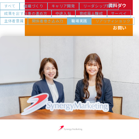
シェイクの価値観
資料ダウンロード
すべて
組織づくり
キャリア開発
リーダシップ開発
カスタマイズ研修
成果を出す仕事の進め方
中途入社
育成風土醸成
サーベイ
代表メッセージ
主体者意識
関係者巻き込み力
職場実践
リアリティショック
サービス紹介動画
メンバーのご紹介
お問い合わせ
健康経営の取り組み
お電話でのお問い合わせ
プライバシーポリシー
03-5213-6888
情報セキュリティポリシー
利用規約