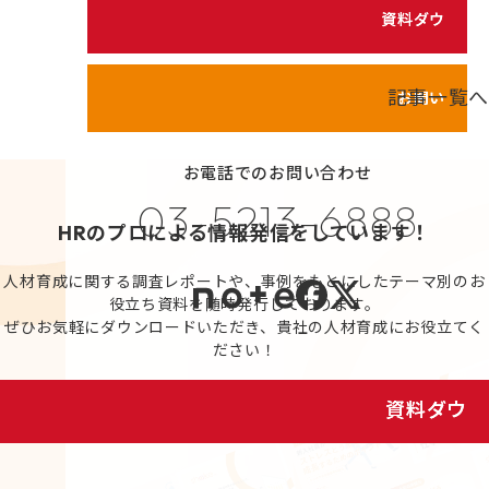
シェイクの価値観
資料ダウンロード
カスタマイズ研修
代表メッセージ
サービス紹介動画
メンバーのご紹介
記事一覧へ
お問い合わせ
健康経営の取り組み
お電話でのお問い合わせ
プライバシーポリシー
03-5213-6888
情報セキュリティポリシー
HRのプロによる情報発信をしています！
利用規約
人材育成に関する調査レポートや、事例をもとにしたテーマ別のお
役立ち資料を随時発行しております。
ぜひお気軽にダウンロードいただき、貴社の人材育成にお役立てく
ださい！
資料ダウンロード