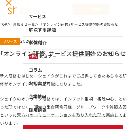
お問い合わせ
サービス
TOP
お知らせ一覧
「オンライン研修」サービス提供開始のお知らせ
サービスTOP
解決する課題
リーダーシップ開発
2020.04.17
リリース
事例紹介
キャリア自律
「オンライン研修」サービス提供開始のお知らせ
セミナー
NEW
研修
コラム
仕組み作り
新人研修をはじめ、シェイクがこれまでご提供してきたあらゆる研
お知らせ
新入社員研修
修がオンラインでも実施可能になりました。
組織づくり
企業情報
シェイクのオンライン研修では、インプット重視・視聴中心、とい
成果を出す仕事の進め方
った形ではなく、通常の集合研修同様、グループワークや質疑応答
企業情報TOP
採用情報
といった双方向のコミュニケーションを取り入れた形で実施してま
育成体系構築
企業情報
いります。
シェイクの強み