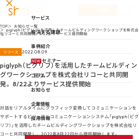
お問い合わせ
サービス
TOP
お知らせ一覧
piglyph（ピグリフ）を活用したチームビルディングワークショップを株式会
サービスTOP
解決する課題
社リコーと共同開発。8/22よりサービス提供開始
リーダーシップ開発
事例紹介
2022.08.09
リリース
キャリア自律
セミナー
NEW
piglyph（ピグリフ）を活用したチームビルディン
研修
グワークショップを株式会社リコーと共同開
コラム
仕組み作り
発。8/22よりサービス提供開始
お知らせ
新入社員研修
組織づくり
企業情報
対話をリアルタイムにグラフィック変換してコミュニケーションを
成果を出す仕事の進め方
サポートするビジュアルコミュニケーションシステム「piglyph（ピグ
企業情報TOP
採用情報
リフ）」を活用したチームビルディングワークショップを株式会社リ
育成体系構築
企業情報
コーと共同開発し、2022年8月22日から提供開始します。
シェイクの強み