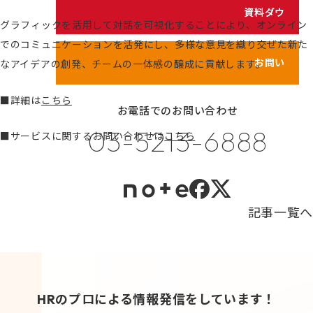
シェイクの価値観
資料ダウンロード
グラフィックを活用して対話を可視化することにより、オンライン
カスタマイズ研修
代表メッセージ
でのコミュニケーションを活発にし、多様な意見を織り交ぜた新た
サービス紹介動画
メンバーのご紹介
お問い合わせ
なアイデアの創発、チームの一体感の醸成に貢献します。
健康経営の取り組み
■詳細は
こちら
お電話でのお問い合わせ
プライバシーポリシー
03-5213-6888
■サービスに関するお問い合わせは
こちら
情報セキュリティポリシー
利用規約
記事一覧へ
HRのプロによる情報発信をしています！