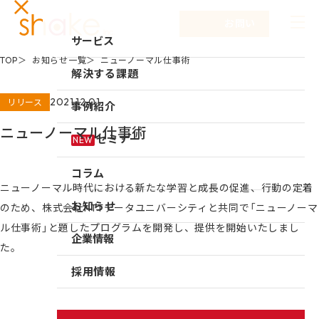
お問い合わせ
サービス
TOP
お知らせ一覧
ニューノーマル仕事術
サービスTOP
解決する課題
リーダーシップ開発
2021.12.01
リリース
事例紹介
キャリア自律
ニューノーマル仕事術
セミナー
NEW
研修
コラム
仕組み作り
ニューノーマル時代における新たな学習と成長の促進、行動の定着
お知らせ
新入社員研修
のため、株式会社NTTデータユニバーシティと共同で「ニューノーマ
ル仕事術」と題したプログラムを開発し、提供を開始いたしまし
組織づくり
企業情報
た。
成果を出す仕事の進め方
企業情報TOP
採用情報
育成体系構築
企業情報
シェイクの強み