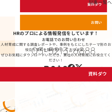
記事一覧へ
シェイクの価値観
資料ダウンロード
カスタマイズ研修
代表メッセージ
サービス紹介動画
メンバーのご紹介
お問い合わせ
健康経営の取り組み
HRのプロによる情報発信をしています！
お電話でのお問い合わせ
プライバシーポリシー
人材育成に関する調査レポートや、事例をもとにしたテーマ別のお
03-5213-6888
役立ち資料を随時発行しております。
情報セキュリティポリシー
ぜひお気軽にダウンロードいただき、貴社の人材育成にお役立てく
ださい！
利用規約
資料ダウンロード