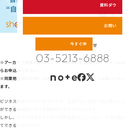
シェイクの価値観
資料ダウンロード
カスタマイズ研修
代表メッセージ
サービス紹介動画
メンバーのご紹介
お問い合わせ
健康経営の取り組み
今すぐ申し込む！
お電話でのお問い合わせ
プライバシーポリシー
03-5213-6888
情報セキュリティポリシー
※アーカイブ動画を配信中です。視聴をご希望の方は、フォームか
利用規約
らお申込みください。
※同業他社様のお申し込みはご遠慮いただきますようお願いいたし
ます。
ビジネス環境が大きく変化する中、正解がない状況で自ら動くこと
ができる自律型人材の早期育成が求められています。
しかし、若手が自律するための研修企画はしているが、自律は教え
てできるものなのか？