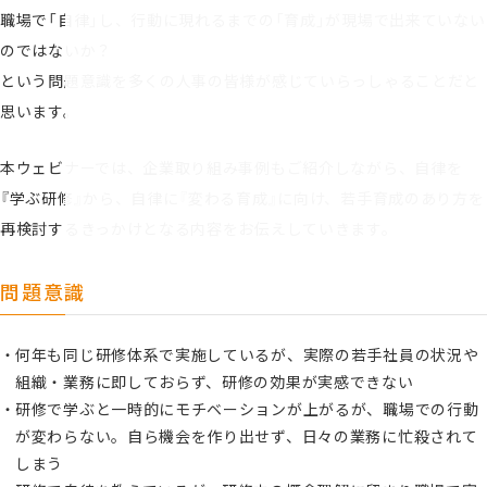
職場で「自律」し、行動に現れるまでの「育成」が現場で出来ていない
のではないか？
という問題意識を多くの人事の皆様が感じていらっしゃることだと
思います。
本ウェビナーでは、企業取り組み事例もご紹介しながら、自律を
『学ぶ研修』から、自律に『変わる育成』に向け、若手育成のあり方を
再検討するきっかけとなる内容をお伝えしていきます。
問題意識
何年も同じ研修体系で実施しているが、実際の若手社員の状況や
組織・業務に即しておらず、研修の効果が実感できない
研修で学ぶと一時的にモチベーションが上がるが、職場での行動
が変わらない。自ら機会を作り出せず、日々の業務に忙殺されて
しまう