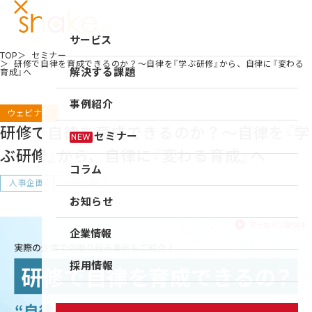
サービス
TOP
セミナー
研修で自律を育成できるのか？～自律を『学ぶ研修』から、自律に『変わる
サービスTOP
解決する課題
育成』へ
リーダーシップ開発
事例紹介
ウェビナー
キャリア自律
研修で自律を育成できるのか？～自律を『学
セミナー
NEW
研修
ぶ研修』から、自律に『変わる育成』へ
コラム
仕組み作り
人事企画
研修企画
お知らせ
新入社員研修
組織づくり
企業情報
成果を出す仕事の進め方
企業情報TOP
採用情報
育成体系構築
企業情報
シェイクの強み