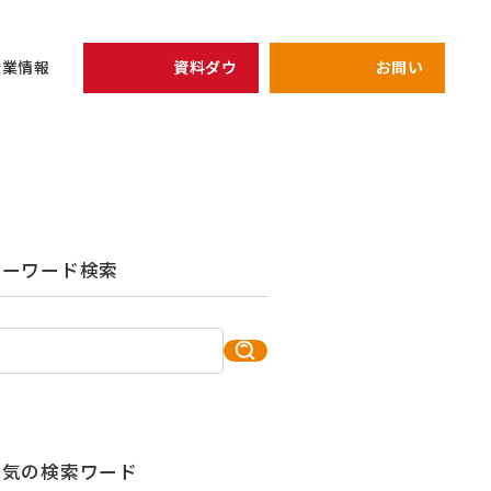
資料ダウンロード
お問い合わせ
企業情報
開催予定のセミナー
リーダー
view all
view all
企業情報
シェイクの価値観
全員がリーダ
キーワード検索
次期管理職候
健康経営の取り組み
プライバシーポリシー
強みを軸にし
キャリア
アーカイブ配信中セミナ
研修
仕組み作り
人気の検索ワード