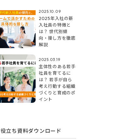
2025.10.09
2025年入社の新
入社員の特徴と
は？ 世代別傾
向・接し方を徹底
解説
2025.03.19
主体性のある若手
社員を育てるに
は？ 若手が自ら
考え行動する組織
づくりと育成のポ
イント
お役立ち資料ダウンロード