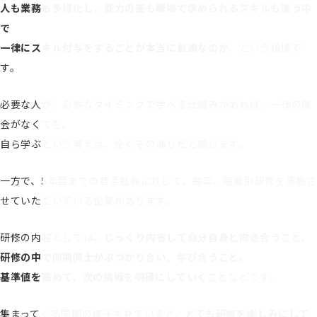
人も業務も多様化し、能力の差も職場で求められるスキルも違う中
で
一律にスキル付与をすることが本当に最適なのか
、という指摘で
す。
必要な人が、必要なタイミングで学べる仕組みがあれば、一律の機
会がなくても、
自ら学ぶという考えは、全くその通りだと感じます。
一方で、5年目までの若手社員に対して、毎年、階層別研修を実施さ
せていただいている企業があります。
研修の内容としては、
じっくり内省して自分自身と向き合うこと、
研修の中で同期同士がぶつかり合い、学び合うこと、
基準値を高めて、次の挑戦を明確にしていくこと
などです。
集まってくる同期の様子を見ていると、
とても研修を楽しみにして