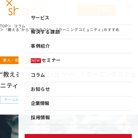
お問い合わせ
サービス
TOP
コラム
“教える”から”学び合う”へ。「ラーニングコミュニティ」のすすめ
サービスTOP
解決する課題
リーダーシップ開発
事例紹介
キャリア自律
2019.05.23
セミナー
新人・若手育成
NEW
研修
“教える”から”学び合う”へ。「ラーニングコミュ
コラム
仕組み作り
ニティ」のすすめ
お知らせ
新入社員研修
チームビルディング
社長コラム
組織づくり
企業情報
成果を出す仕事の進め方
企業情報TOP
採用情報
育成体系構築
企業情報
シェイクの強み