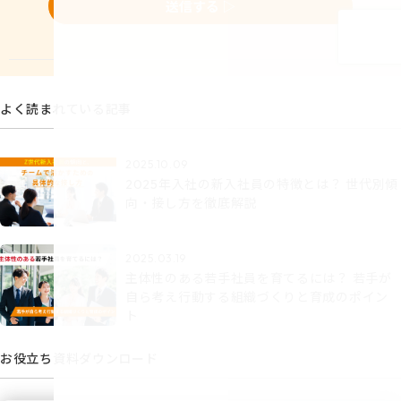
よく読まれている記事
2025.10.09
2025年入社の新入社員の特徴とは？ 世代別傾
向・接し方を徹底解説
2025.03.19
主体性のある若手社員を育てるには？ 若手が
自ら考え行動する組織づくりと育成のポイン
ト
お役立ち資料ダウンロード