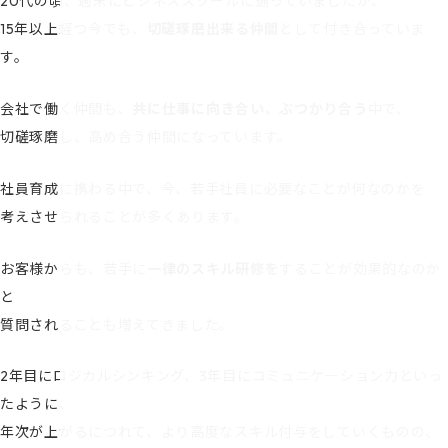
20代の頃、週末にビジネススクールに通っていましたが、
15年以上経つ今でも、
切磋琢磨出来る仲間
として付き合っていま
す。
会社で働く仲間も、
共に仕事に向き合い、ぶつかり合う
中で、
切磋琢磨し、高め合う仲間になっています。
社員育成に携わる中で、今、若手社員に必要なことが何なのかを
考えさせられることが多くあります。
お客様からも、若手に
一律のスキル研修を
することが効果的なのか
と
質問されることも増えてきました。
2年目にロジカルシンキング、3年目にコミュニケーション力といっ
たように、
年次が上がるにつれて、より高度なスキル付与をしていくものの、