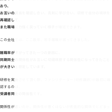
おり、
お互いの成長を確認し合い、真剣に学び合い、研修で自分の現状を
再確認して、
また職場に力強く戻っていく様子
が確認できます。
この会社では、ここ数年、若手離職が減ってきました。
離職率が下がってきた一つの要因に、
同期同士の関係性がお互いに切磋琢磨する関係性になってきたこと
が大きいと想定しています。
研修を実施させて頂く際、ファシリテーター（研修講師）が最初に確
認するのは、
受講者同士の関係性
です。
関係性が悪いのか、関係性が悪くはないが表面的な関係でとどまっ