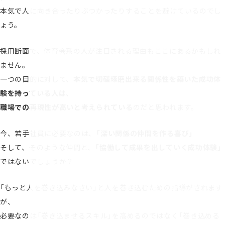
本気で人に向き合ったりぶつかったりすることを避けているのでし
ょう。
採用断面で、体育会系の人が注目される理由もここにあるかもしれ
ません。
一つの目的に対して、
本気で切磋琢磨出来る関係性を築いた成功体
験を持っている人は、
職場での再現性が高いと考えられている
のだと思われます。
今、若手社員に必要なのは、
「深い関係の仲間を作る喜び」
そして、そのような仲間と、
「協働して成果を出していく成功体験」
ではないでしょうか？
「もっと人を巻き込みなさい」と人を巻き込むための指導がされます
が、
必要なのは「巻き込ませるスキル」を高めるのではなく「巻き込める