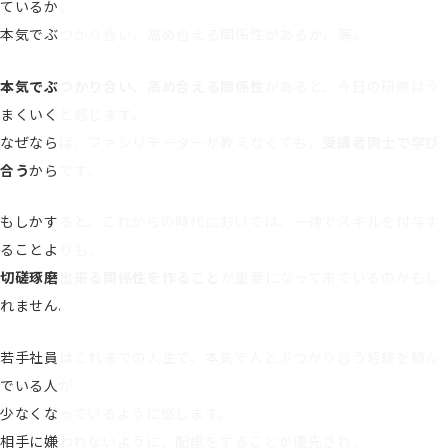
ているか、
本気でぶつかり合い、高め合える関係性があるか、等。
本気でぶつかり合い、高め合える関係性
があると、今日の研修はう
まくいくと感じます。
なぜならば、ファシリテーターが教えなくても、
受講者同士で学び
合う
からです。
もしかすると、これからの時代においては、一律でスキルを付与す
ることよりも、
切磋琢磨出来る関係性を作ること
が重要になって来ているのかもし
れません。
若手社員はこれまでの人生で、本気で人とぶつかり合う経験を積ん
でいる人が
少なくなっているように感じます。
相手に嫌われないように、配慮をすることが優先され、