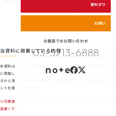
シェイクの価値観
資料ダウンロード
カスタマイズ研修
代表メッセージ
サービス紹介動画
メンバーのご紹介
お問い合わせ
健康経営の取り組み
お電話でのお問い合わせ
プライバシーポリシー
03-5213-6888
当資料に掲載している内容
情報セキュリティポリシー
利用規約
本資料は、入社から約半年経った2022年度の新入社員585名を対象
に実施したアンケートの分析及び考察を行ったレポートです。デー
タから見える新入社員や職場での育成の現状と、今後の育成のポイ
ントを提示しております。
※同業者の方、ならびに求職者、学生の方々からのお申し込みはご
遠慮ください。