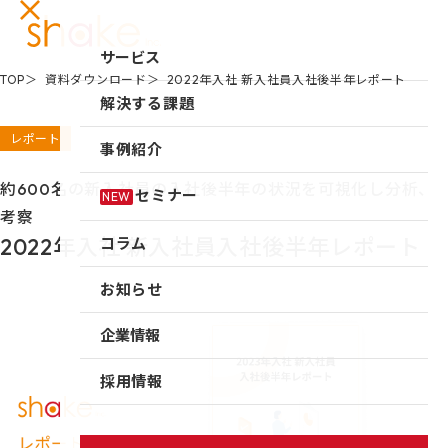
サービス
TOP
資料ダウンロード
2022年入社 新入社員入社後半年レポート
サービスTOP
解決する課題
リーダーシップ開発
レポート
事例紹介
キャリア自律
約600名の新入社員の入社後半年の状況を可視化し分析、
セミナー
NEW
考察
研修
2022年入社 新入社員入社後半年レポート
コラム
仕組み作り
お知らせ
新入社員研修
組織づくり
企業情報
成果を出す仕事の進め方
企業情報TOP
採用情報
育成体系構築
企業情報
シェイクの強み