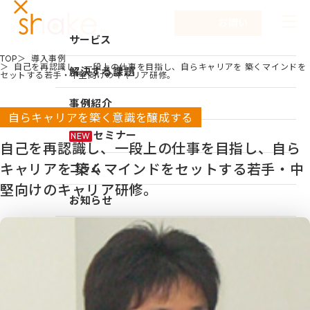
お問い合わせ
サービス
TOP
導入事例
自己を再認識し、一段上の仕事を目指し、自らキャリアを 築くマインドを
サービスTOP
解決する課題
セットする若手・中堅向けのキャリア研修。
リーダーシップ開発
事例紹介
自らキャリアを築く意識を醸成する
キャリア自律
セミナー
NEW
自己を再認識し、一段上の仕事を目指し、自ら
研修
キャリアを 築くマインドをセットする若手・中
コラム
仕組み作り
堅向けのキャリア研修。
お知らせ
新入社員研修
組織づくり
企業情報
成果を出す仕事の進め方
企業情報TOP
採用情報
育成体系構築
企業情報
シェイクの強み