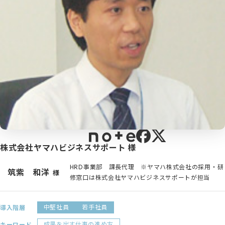
シェイクの価値観
資料ダウンロード
カスタマイズ研修
代表メッセージ
サービス紹介動画
メンバーのご紹介
お問い合わせ
健康経営の取り組み
お電話でのお問い合わせ
プライバシーポリシー
03-5213-6888
情報セキュリティポリシー
利用規約
株式会社ヤマハビジネスサポート 様
HRD事業部 課長代理 ※ヤマハ株式会社の採用・研
筑紫 和洋
様
修窓口は株式会社ヤマハビジネスサポートが担当
中堅社員
若手社員
導入階層
成果を出す仕事の進め方
キーワード