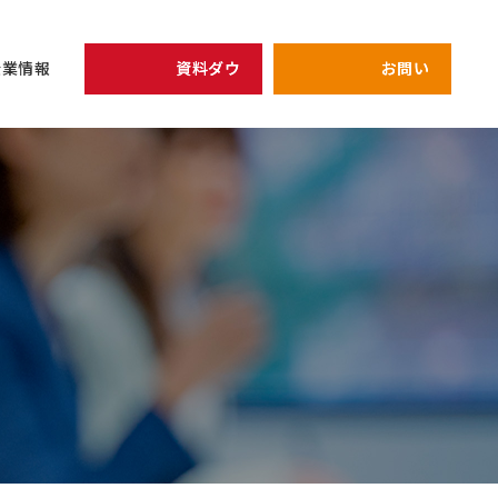
資料ダウンロード
お問い合わせ
企業情報
開催予定のセミナー
リーダー
view all
view all
企業情報
シェイクの価値観
全員がリーダ
次期管理職候
健康経営の取り組み
プライバシーポリシー
強みを軸にし
キャリア
アーカイブ配信中セミナ
研修
仕組み作り