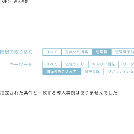
TOP
導入事例
階層で絞り込む：
すべて
育成体系構築
管理職
管理職手
キーワード：
すべて
組織づくり
キャリア開発
リー
関係者巻き込み力
職場実践
リアリティシ
指定された条件と一致する導入事例はありませんでした