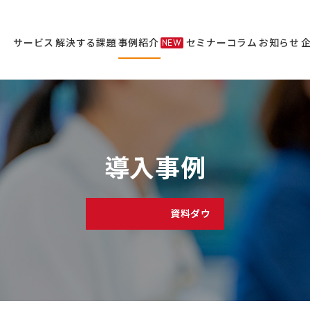
サービス
解決する課題
事例紹介
セミナー
コラム
お知らせ
NEW
サービス
セミナー
導入事例
資料ダウンロード