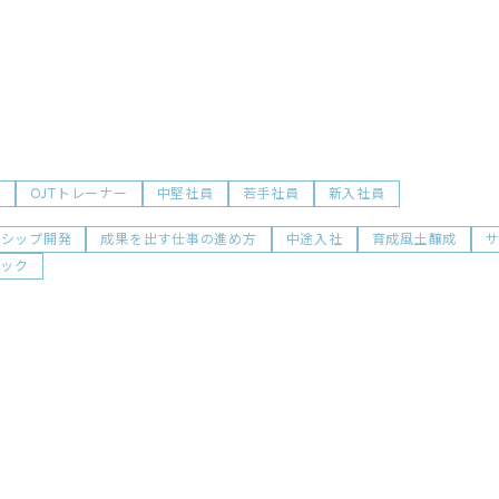
前
OJTトレーナー
中堅社員
若手社員
新入社員
ダシップ開発
成果を出す仕事の進め方
中途入社
育成風土醸成
ョック