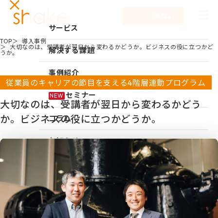
お問い合わせ
サービス
TOP
導入事例
大切なのは、受講者が翌日から変わるかどうか。ビジネスの役に立つかど
サービスTOP
解決する課題
うか。
リーダーシップ開発
事例紹介
従業員のキャリアの節目を支える4階層連動プログラム
キャリア自律
セミナー
NEW
大切なのは、受講者が翌日から変わるかどう
研修
か。ビジネスの役に立つかどうか。
コラム
仕組み作り
お知らせ
新入社員研修
組織づくり
企業情報
成果を出す仕事の進め方
企業情報TOP
採用情報
育成体系構築
企業情報
シェイクの強み