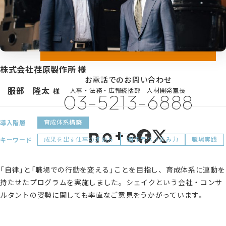
シェイクの価値観
資料ダウンロード
カスタマイズ研修
代表メッセージ
サービス紹介動画
メンバーのご紹介
お問い合わせ
健康経営の取り組み
株式会社荏原製作所 様
お電話でのお問い合わせ
プライバシーポリシー
服部 隆太
人事・法務・広報統括部 人材開発室長
様
03-5213-6888
情報セキュリティポリシー
利用規約
育成体系構築
導入階層
成果を出す仕事の進め方
関係者巻き込み力
職場実践
キーワード
「自律」と「職場での行動を変える」ことを目指し、育成体系に連動を
持たせたプログラムを実施しました。シェイクという会社・コンサ
ルタントの姿勢に関しても率直なご意見をうかがっています。