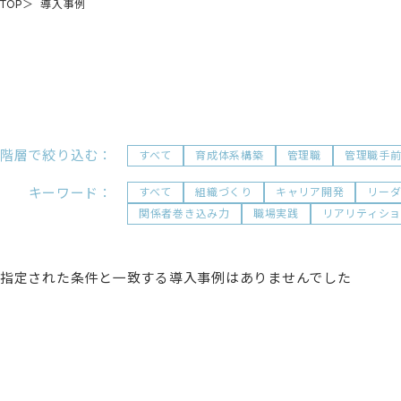
TOP
導入事例
階層で絞り込む：
すべて
育成体系構築
管理職
管理職手
キーワード：
すべて
組織づくり
キャリア開発
リー
関係者巻き込み力
職場実践
リアリティシ
指定された条件と一致する導入事例はありませんでした