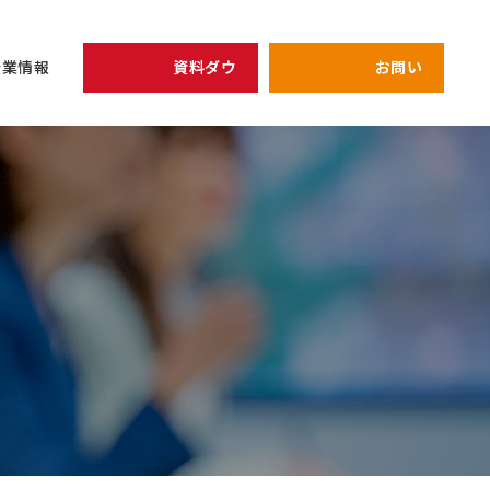
資料ダウンロード
お問い合わせ
企業情報
開催予定のセミナー
リーダー
view all
view all
企業情報
シェイクの価値観
全員がリーダ
次期管理職候
健康経営の取り組み
プライバシーポリシー
強みを軸にし
キャリア
アーカイブ配信中セミナ
研修
仕組み作り