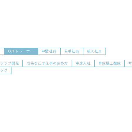
前
OJTトレーナー
中堅社員
若手社員
新入社員
ダシップ開発
成果を出す仕事の進め方
中途入社
育成風土醸成
ョック