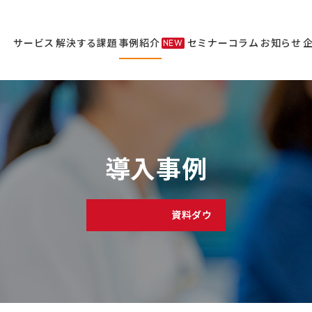
サービス
解決する課題
事例紹介
セミナー
コラム
お知らせ
NEW
サービス
セミナー
導入事例
資料ダウンロード